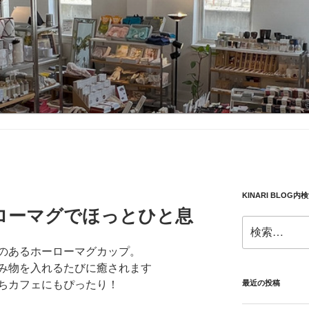
KINARI BLOG内
ローマグでほっとひと息
検
索:
のあるホーローマグカップ。
み物を入れるたびに癒されます
ちカフェにもぴったり！
最近の投稿