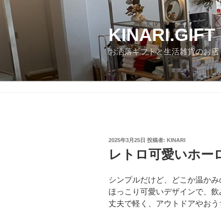
コ
ン
テ
KINARI.GIFT
ン
お洒落ギフトと生活雑貨のお店
ツ
へ
ス
キ
ッ
プ
投
2025年3月25日
投稿者:
KINARI
稿
レトロ可愛いホー
日:
シンプルだけど、どこか温かみ
ほっこり可愛いデザインで、飲
丈夫で軽く、アウトドアやおう