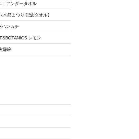
WEL｜アンダータオル
生八木節まつり 記念タオル】
ゼハンカチ
&BOTANICS レモン
 夫婦箸