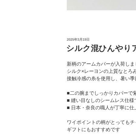
投
2025年3月19日
稿
シルク混ひんやり
日:
新柄のアームカバーが入荷しま
シルク×レーヨンの上質なとろ
接触冷感の糸を使用し、暑い季
■二の腕までしっかりカバーで
■ 縫い目なしのシームレス仕
■ 日本・奈良の職人が丁寧に仕
ワイポイントの柄がとってもチ
ギフトにもおすすめです