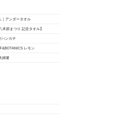
WEL｜アンダータオル
生八木節まつり 記念タオル】
ゼハンカチ
&BOTANICS レモン
 夫婦箸