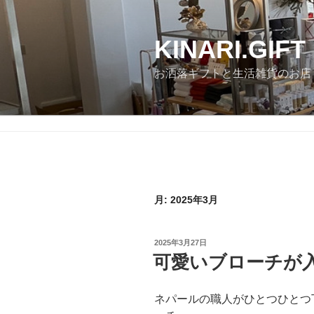
コ
ン
テ
KINARI.GIFT
ン
お洒落ギフトと生活雑貨のお店
ツ
へ
ス
キ
ッ
プ
月:
2025年3月
投
2025年3月27日
稿
可愛いブローチが
日:
ネパールの職人がひとつひとつ