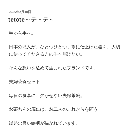
投
2026年2月10日
稿
tetote～テトテ～
日:
手から手へ。
日本の職人が、ひとつひとつ丁寧に仕上げた器を、大切
に使ってくださる方の手へ届けたい。
そんな想いを込めて生まれたブランドです。
夫婦茶碗セット
毎日の食卓に、欠かせない夫婦茶碗。
お茶わんの底には、お二人のこれからを願う
縁起の良い絵柄が描かれています。