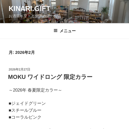
コ
KINARI.GIFT
ン
お洒落ギフトと生活雑貨のお店
テ
ン
ツ
メニュー
へ
ス
キ
月:
2026年2月
ッ
プ
投
2026年2月27日
稿
MOKU ワイドロング 限定カラー
日:
～2026年 春夏限定カラー～
■ジェイドグリーン
■スチールブルー
■コーラルピンク