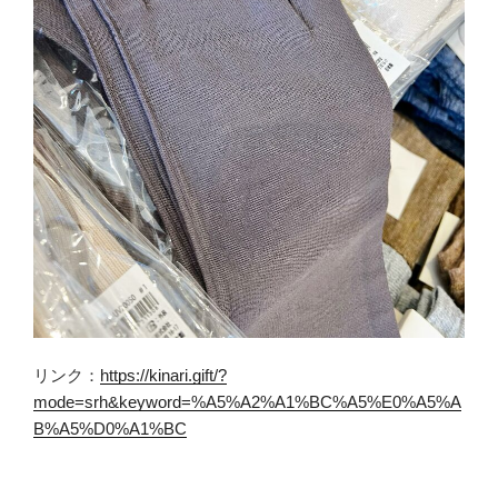
リンク：
https://kinari.gift/?
mode=srh&keyword=%A5%A2%A1%BC%A5%E0%A5%A
B%A5%D0%A1%BC