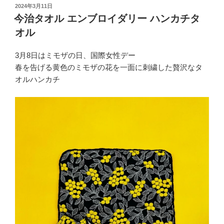
投
2024年3月11日
稿
今治タオル エンブロイダリー ハンカチタ
日:
オル
3月8日はミモザの日、国際女性デー
春を告げる黄色のミモザの花を一面に刺繍した贅沢なタ
オルハンカチ