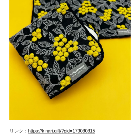
リンク：
https://kinari.gift/?pid=173080815