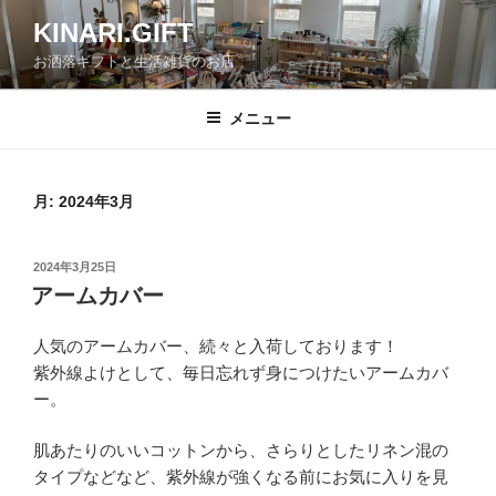
コ
KINARI.GIFT
ン
お洒落ギフトと生活雑貨のお店
テ
ン
ツ
メニュー
へ
ス
キ
月:
2024年3月
ッ
プ
投
2024年3月25日
稿
アームカバー
日:
人気のアームカバー、続々と入荷しております！
紫外線よけとして、毎日忘れず身につけたいアームカバ
ー。
⁡肌あたりのいいコットンから、さらりとしたリネン混の
タイプなどなど、紫外線が強くなる前にお気に入りを見