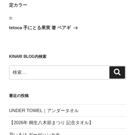
ナ
投
定カラー
ビ
稿
ゲ
次
次
の
ー
tetoca 手にとる果実 箸 ペアギ
投
シ
稿
ョ
ン
KINARI BLOG内検索
検
検
索
索:
最近の投稿
UNDER TOWEL｜アンダータオル
【2026年 桐生八木節まつり 記念タオル】
花いろは ガーゼハンカチ