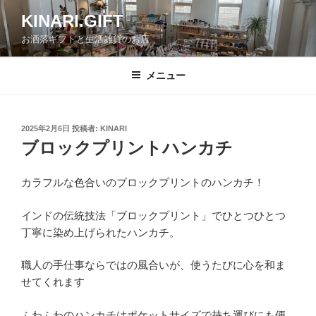
コ
KINARI.GIFT
ン
お洒落ギフトと生活雑貨のお店
テ
ン
ツ
メニュー
へ
ス
キ
投
2025年2月6日
投稿者:
KINARI
稿
ッ
ブロックプリントハンカチ
日:
プ
カラフルな色合いのブロックプリントのハンカチ！
インドの伝統技法「ブロックプリント」でひとつひとつ
丁寧に染め上げられたハンカチ。
職人の手仕事ならではの風合いが、使うたびに心を和ま
せてくれます
ふわふわのハンカチはポケットサイズで持ち運びにも便