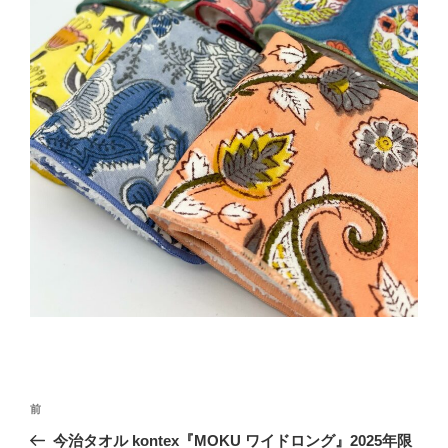
投
前
前
稿
の
今治タオル kontex『MOKU ワイドロング』2025年限