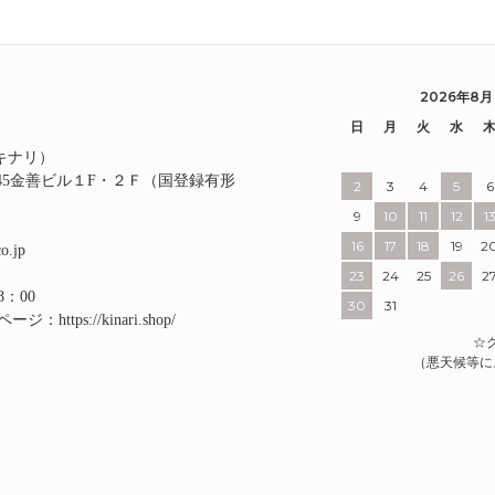
2026年8月
日
月
火
水
I（キナリ）
345金善ビル１F・２Ｆ（国登録有形
2
3
4
5
6
9
10
11
12
1
16
17
18
19
2
o.jp
23
24
25
26
2
8：00
30
31
ルページ：
https://kinari.shop/
☆
（悪天候等に