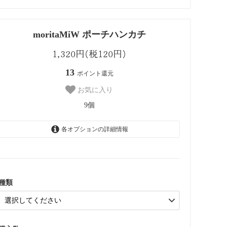
moritaMiW ポーチハンカチ
1,320円(税120円)
13
ポイント還元
お気に入り
9個
各オプションの詳細情報
アマノジャク
2個
テナガザル
2個
種類
コウモリ
2個
カッパ