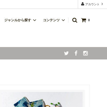
アカウント
ジャンルから探す
コンテンツ
0
キッチン雑貨
シルク（絹）製品
食品
ハンカチ
ベビー商品
父の日
暑さ対策クール