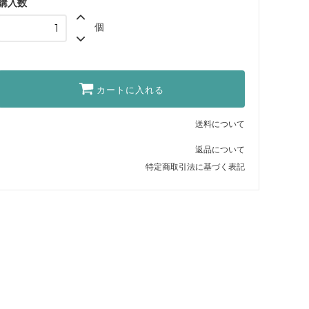
購入数
1個
個
カモ
2個
ナマケモノ
SOLD OUT
カートに入れる
送料について
返品について
特定商取引法に基づく表記