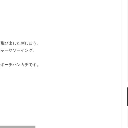
と飛び出した刺しゅう。
ジャーやソーイング、
のポーチハンカチです。