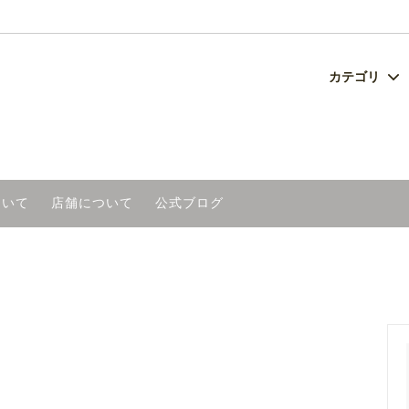
カテゴリ
チ
セット
ングについて
ベビー・キッズ
ネーム刺繍商品
よくあるご質問
美容
い
雑貨
日本製グラス
ついて
店舗について
公式ブログ
工芸品（産地別）
アウトレット
木節まつり オリジナルタオル
冬のあったか特集