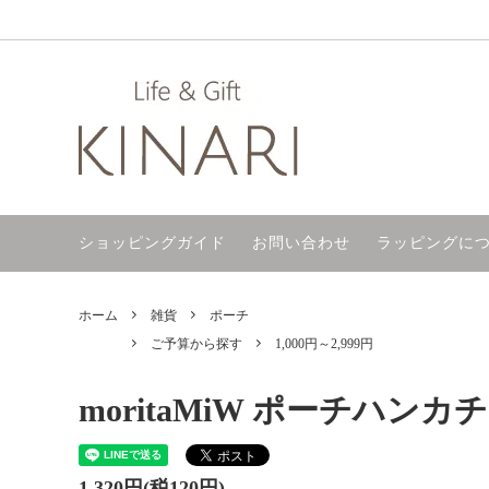
タオル
ご予算から探す
サイトマップ
ハンカ
ギフト
ラッピ
ファッション
今治製／今治タオル
バス・
手ぬぐ
ショッピングガイド
お問い合わせ
ラッピングに
名入れ加工
日本の焼き物
マスク
敬老の日
母の日
ホーム
雑貨
ポーチ
プチギフト
桐生八
ご予算から探す
1,000円～2,999円
moritaMiW ポーチハンカチ
1,320円(税120円)