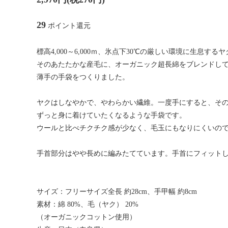
29
ポイント還元
標高4,000～6,000ｍ、氷点下30℃の厳しい環境に生息する
そのあたたかな産毛に、オーガニック超長綿をブレンドし
薄手の手袋をつくりました。
ヤクはしなやかで、やわらかい繊維。一度手にすると、そ
ずっと身に着けていたくなるような手袋です。
ウールと比べチクチク感が少なく、毛玉にもなりにくいの
手首部分はやや長めに編みたてています。手首にフィット
サイズ：フリーサイズ全長 約28cm、手甲幅 約8cm
素材：綿 80%、毛（ヤク） 20%
（オーガニックコットン使用）