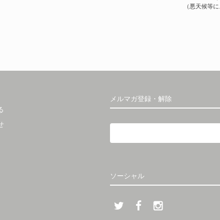
（悪天候等に
メルマガ登録・解除
る
せ
ソーシャル