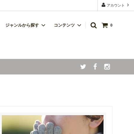
アカウント
ジャンルから探す
コンテンツ
0
キッチン雑貨
シルク（絹）製品
食品
ハンカチ
ベビー商品
父の日
暑さ対策クール