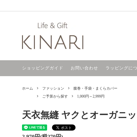
タオル
ご予算から探す
サイトマップ
ハンカ
ギフト
ラッピ
ファッション
今治製／今治タオル
バス・
手ぬぐ
ショッピングガイド
お問い合わせ
ラッピングに
名入れ加工
日本の焼き物
マスク
敬老の日
母の日
ホーム
ファッション
腹巻・手袋・まくらカバー
プチギフト
桐生八
ご予算から探す
1,000円～2,999円
天衣無縫 ヤクとオーガニッ
2,970円(税270円)