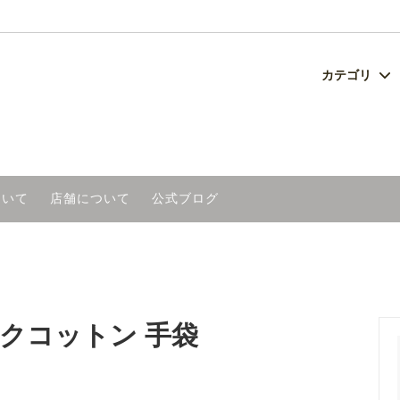
カテゴリ
チ
セット
ングについて
ベビー・キッズ
ネーム刺繍商品
よくあるご質問
美容
い
雑貨
日本製グラス
ついて
店舗について
公式ブログ
工芸品（産地別）
アウトレット
木節まつり オリジナルタオル
冬のあったか特集
クコットン 手袋