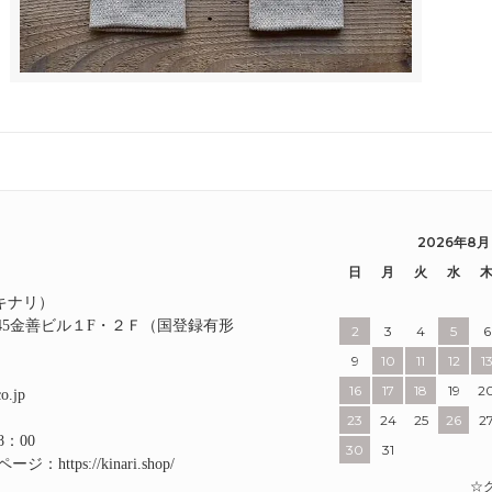
2026年8月
日
月
火
水
I（キナリ）
345金善ビル１F・２Ｆ（国登録有形
2
3
4
5
6
9
10
11
12
1
16
17
18
19
2
o.jp
23
24
25
26
2
8：00
30
31
ルページ：
https://kinari.shop/
☆