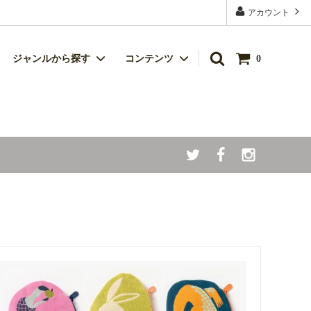
アカウント
ジャンルから探す
コンテンツ
0
キッチン雑貨
シルク（絹）製品
食品
ハンカチ
ベビー商品
父の日
暑さ対策クール