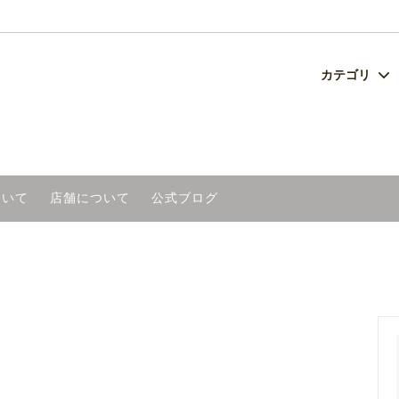
カテゴリ
チ
セット
ングについて
ベビー・キッズ
ネーム刺繍商品
よくあるご質問
美容
い
雑貨
日本製グラス
ついて
店舗について
公式ブログ
工芸品（産地別）
アウトレット
木節まつり オリジナルタオル
冬のあったか特集