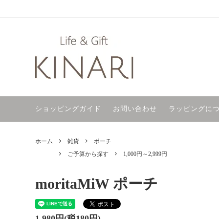
タオル
ご予算から探す
サイトマップ
ハンカ
ギフト
ラッピ
ファッション
今治製／今治タオル
バス・
手ぬぐ
ショッピングガイド
お問い合わせ
ラッピングに
名入れ加工
日本の焼き物
マスク
敬老の日
母の日
ホーム
雑貨
ポーチ
プチギフト
桐生八
ご予算から探す
1,000円～2,999円
moritaMiW ポーチ
1,980円(税180円)