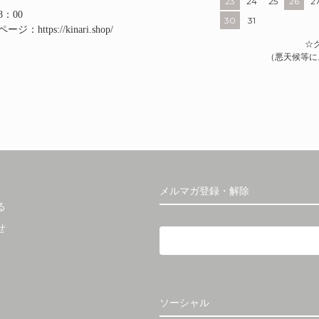
23
24
25
26
2
8：00
30
31
ルページ：
https://kinari.shop/
☆
（悪天候等に
メルマガ登録・解除
る
せ
ソーシャル