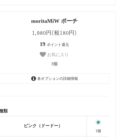
moritaMiW ポーチ
1,980円(税180円)
19
ポイント還元
お気に入り
3個
各オプションの詳細情報
ピンク（ドードー）
1個
ネイビー（ワニ）
1個
種類
グリーン（ウサギ）
1個
ピンク（ドードー）
1個