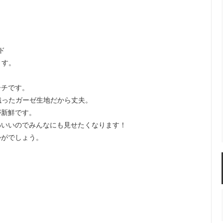
ド
ます。
ーチです。
織ったガーゼ生地だから丈夫。
が新鮮です。
わいいのでみんなにも見せたくなります！
かがでしょう。