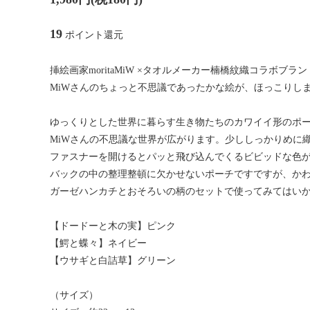
19
ポイント還元
挿絵画家moritaMiW ×タオルメーカー楠橋紋織コラボブラン
MiWさんのちょっと不思議であったかな絵が、ほっこりし
ゆっくりとした世界に暮らす生き物たちのカワイイ形のポ
MiWさんの不思議な世界が広がります。少ししっかりめに
ファスナーを開けるとパッと飛び込んでくるビビッドな色
バックの中の整理整頓に欠かせないポーチですですが、か
ガーゼハンカチとおそろいの柄のセットで使ってみてはい
【ドードーと木の実】ピンク
【鰐と蝶々】ネイビー
【ウサギと白詰草】グリーン
（サイズ）