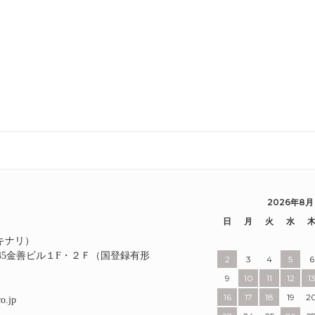
2026年8月
日
月
火
水
I（キナリ）
345金善ビル１F・２Ｆ（国登録有形
2
3
4
5
6
9
10
11
12
1
16
17
18
19
2
o.jp